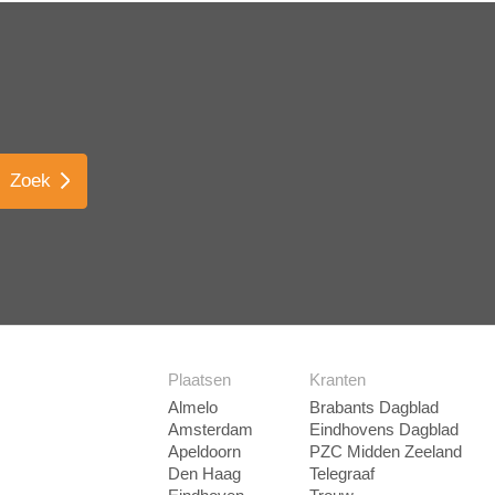
Zoek
Plaatsen
Kranten
Almelo
Brabants Dagblad
Amsterdam
Eindhovens Dagblad
Apeldoorn
PZC Midden Zeeland
Den Haag
Telegraaf