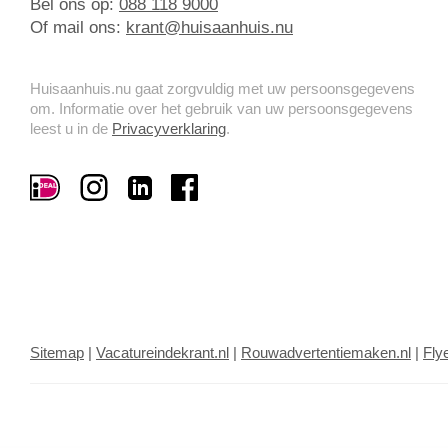
Bel ons op:
088 118 9000
Of mail ons:
krant@huisaanhuis.nu
Huisaanhuis.nu gaat zorgvuldig met uw persoonsgegevens
om. Informatie over het gebruik van uw persoonsgegevens
leest u in de
Privacyverklaring
.
Sitemap
|
Vacatureindekrant.nl
|
Rouwadvertentiemaken.nl
|
Flye