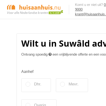
Komt u er niet uit?
0
9000
krant@huisaanhuis
Wilt u in Suwâld ad
Ontvang spoedig
een vrijblijvende offerte en een vo
Aanhef
Dhr.
Mevr.
Overig.