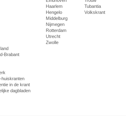
Eindhoven
Trouw
Haarlem
Tubantia
Hengelo
Volkskrant
Middelburg
Nijmegen
Rotterdam
Utrecht
Zwolle
sland
rd-Brabant
erk
-huiskranten
ntie in de krant
elijke dagbladen