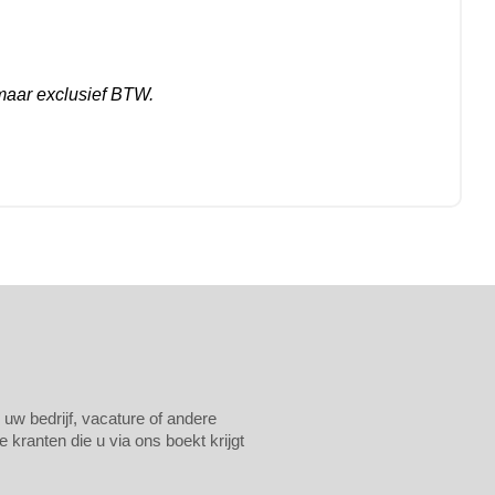
maar exclusief BTW.
 uw bedrijf, vacature of andere
 kranten die u via ons boekt krijgt