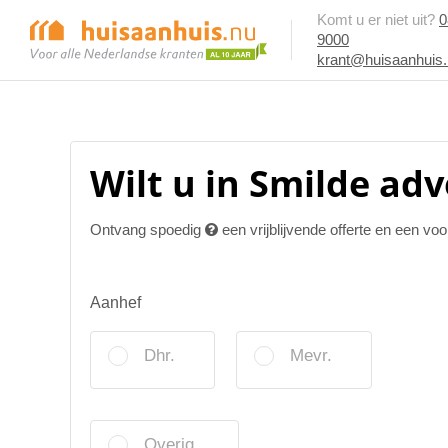
Komt u er niet uit?
0
9000
krant@huisaanhuis
Wilt u in Smilde ad
Ontvang spoedig
een vrijblijvende offerte en een vo
Aanhef
Dhr.
Mevr.
Overig.