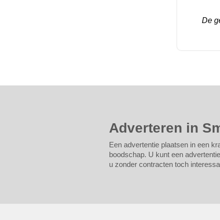
De ge
Adverteren in S
Een advertentie plaatsen in een kra
boodschap. U kunt een advertentie b
u zonder contracten toch interessan