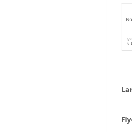
No
ge
€ 
La
Fly