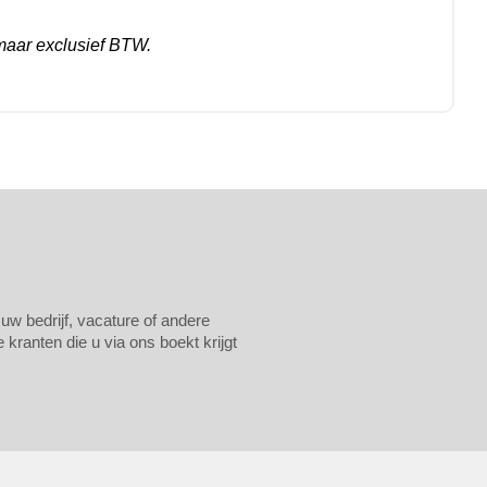
maar exclusief BTW.
 uw bedrijf, vacature of andere
kranten die u via ons boekt krijgt