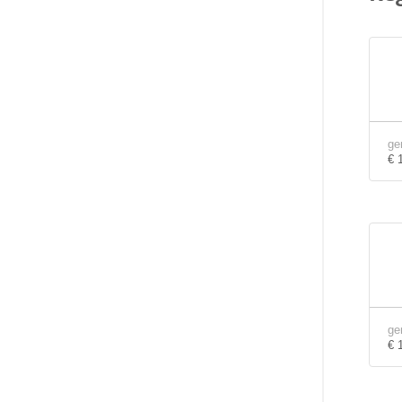
ge
€ 
ge
€ 