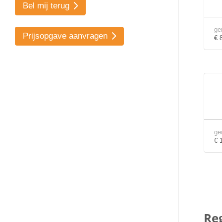
Bel mij terug
ge
Prijsopgave aanvragen
€ 
ge
€ 
Re