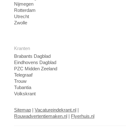
Nijmegen
Rotterdam
Utrecht
Zwolle
Kranten
Brabants Dagblad
Eindhovens Dagblad
PZC Midden Zeeland
Telegraaf
Trouw
Tubantia
Volkskrant
Sitemap
|
Vacatureindekrant.nl
|
Rouwadvertentiemaken.nl
|
Flyerhuis.nl