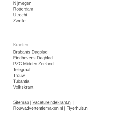
Nijmegen
Rotterdam
Utrecht
Zwolle
Kranten
Brabants Dagblad
Eindhovens Dagblad
PZC Midden Zeeland
Telegraaf
Trouw
Tubantia
Volkskrant
Sitemap
|
Vacatureindekrant.nl
|
Rouwadvertentiemaken.nl
|
Flyerhuis.nl