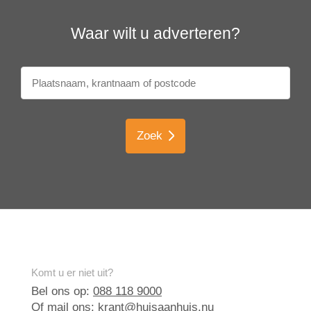
Waar wilt u adverteren?
Zoek
Komt u er niet uit?
Bel ons op:
088 118 9000
Of mail ons:
krant@huisaanhuis.nu