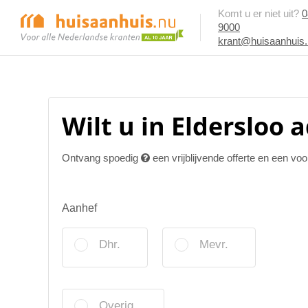
Komt u er niet uit?
0
9000
krant@huisaanhuis
Wilt u in Eldersloo 
Ontvang spoedig
een vrijblijvende offerte en een vo
Aanhef
Dhr.
Mevr.
Overig.