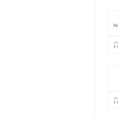
No
ge
€ 
ge
€ 