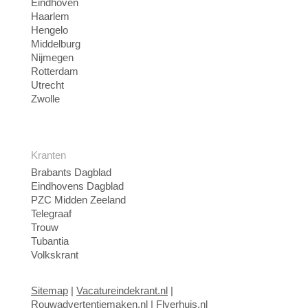
Eindhoven
Haarlem
Hengelo
Middelburg
Nijmegen
Rotterdam
Utrecht
Zwolle
Kranten
Brabants Dagblad
Eindhovens Dagblad
PZC Midden Zeeland
Telegraaf
Trouw
Tubantia
Volkskrant
Sitemap
|
Vacatureindekrant.nl
|
Rouwadvertentiemaken.nl
|
Flyerhuis.nl