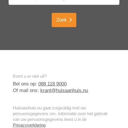
Zoek
Komt u er niet uit?
Bel ons op:
088 118 9000
Of mail ons:
krant@huisaanhuis.nu
Huisaanhuis.nu gaat zorgvuldig met uw
persoonsgegevens om. Informatie over het gebruik
van uw persoonsgegevens leest u in de
Privacyverklaring
.