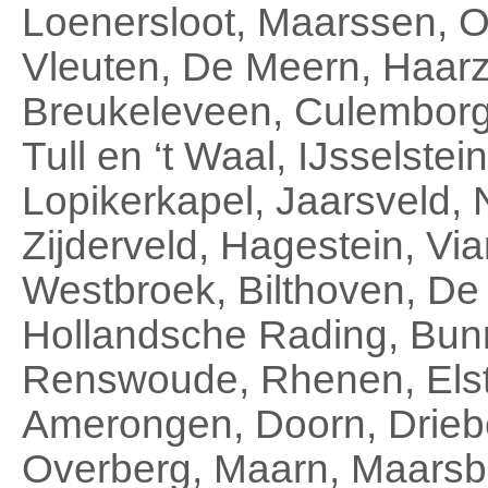
Loenersloot, Maarssen, O
Vleuten, De Meern, Haarz
Breukeleveen, Culemborg,
Tull en ‘t Waal, IJsselste
Lopikerkapel, Jaarsveld,
Zijderveld, Hagestein, V
Westbroek, Bilthoven, De 
Hollandsche Rading, Bunn
Renswoude, Rhenen, Elst
Amerongen, Doorn, Drieb
Overberg, Maarn, Maarsb